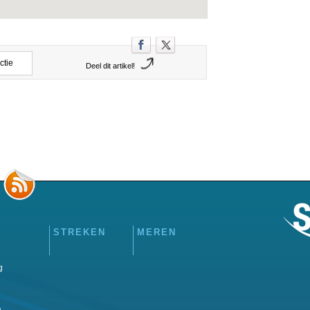
ctie
Deel dit artikel!
STREKEN
MEREN
g
a