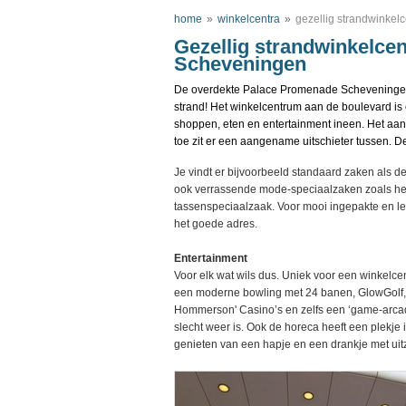
home
»
winkelcentra
»
gezellig strandwinkel
Gezellig strandwinkelce
Scheveningen
De overdekte Palace Promenade Scheveningen 
strand! Het winkelcentrum aan de boulevard is
shoppen, eten en entertainment ineen. Het aanb
toe zit er een aangename uitschieter tussen. D
Je vindt er bijvoorbeeld standaard zaken als d
ook verrassende mode-speciaalzaken zoals het 
tassenspeciaalzaak. Voor mooi ingepakte en le
het goede adres.
Entertainment
Voor elk wat wils dus. Uniek voor een winkelce
een moderne bowling met 24 banen, GlowGolf, 
Hommerson' Casino’s en zelfs een ‘game-arcade’
slecht weer is. Ook de horeca heeft een plekje
genieten van een hapje en een drankje met uitzi