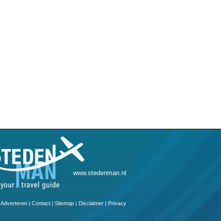
www.stedenman.nl
Adverteren
|
Contact
|
Sitemap
|
Disclaimer
|
Privacy