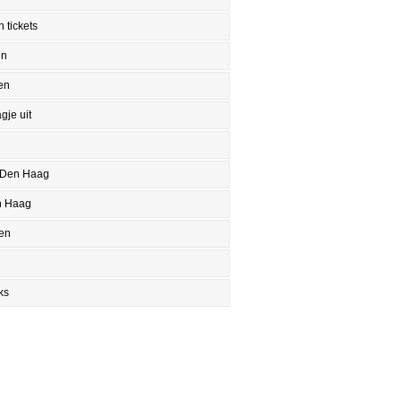
 tickets
en
en
gje uit
 Den Haag
n Haag
en
ks