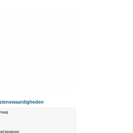
ezienswaardigheden
 Haag
et kinderen