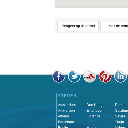
Reageer op dit artikel
Mail de reda
STEDEN
Amsterdam
Den Haag
Rome
Antwerpen
Eindhoven
Salzbur
Athene
Florence
Sevilla
Barcelona
Londen
Turijn
Berlijn
Madrid
Valenci