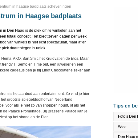
centrum in haagse badplaats scheveningen
ntrum in Haagse badplaats
in Den Haag is dé plek om te winkelen aan het
 een totaal concept. Het biedt zeven dagen per week
od van winkels is niet echt spectaculair, maar af en
e plek daarentegen is uniek.
e Hema, AKO, Bart Smit, het Kruidvat en de Etos. Maar
trendy Ti Sento en Time out, een juwelier en een
kkere cadeaus ben je bij Lindt Chocolaterie zeker aan
ntrum is het aanbod aan entertainment. Zo vind je hier
het grootste spiegeldoolhof van Nederland,
 voor als je niet zo van shoppen houdt, of als het
Tips en b
 in de Palace Promenade. Bij Brasserie Palace kan je
Foto’s Den
cht op het strand en de Pier.
Weer
Den Haag m