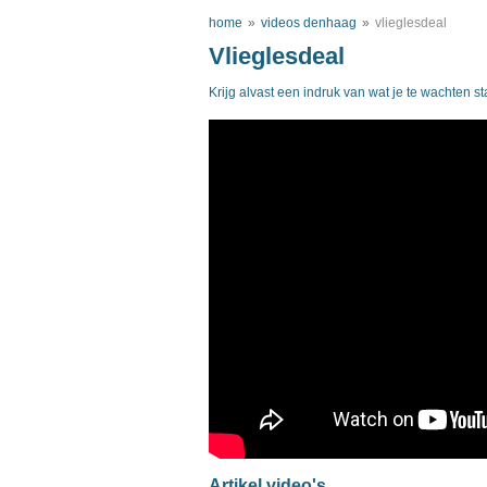
home
»
videos denhaag
»
vlieglesdeal
Vlieglesdeal
Krijg alvast een indruk van wat je te wachten s
Artikel video's