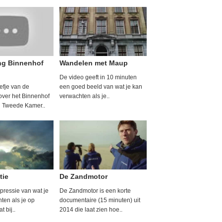
ng Binnenhof
Wandelen met Maup
De video geeft in 10 minuten
efje van de
een goed beeld van wat je kan
over het Binnenhof
verwachten als je..
n Tweede Kamer..
tie
De Zandmotor
pressie van wat je
De Zandmotor is een korte
ten als je op
documentaire (15 minuten) uit
t bij..
2014 die laat zien hoe..