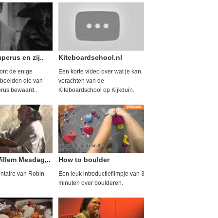
perus en zij..
Kiteboardschool.nl
oont de enige
Een korte video over wat je kan
beelden die van
verachten van de
rus bewaard..
Kiteboardschool op Kijkduin.
illem Mesdag,..
How to boulder
taire van Robin
Een leuk introductiefilmpje van 3
minuten over boulderen.