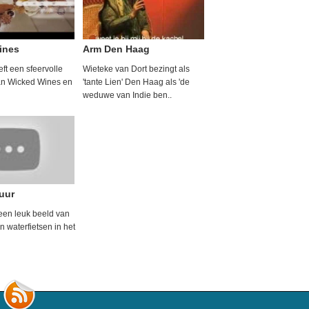
ines
Arm Den Haag
ft een sfeervolle
Wieteke van Dort bezingt als
an Wicked Wines en
'tante Lien' Den Haag als 'de
weduwe van Indie ben..
uur
een leuk beeld van
 waterfietsen in het