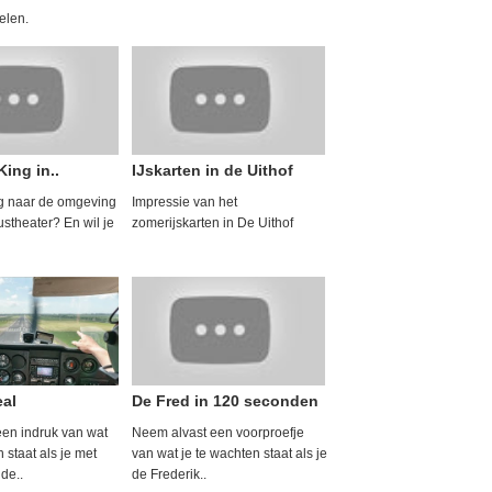
kelen.
ing in..
IJskarten in de Uithof
g naar de omgeving
Impressie van het
ustheater? En wil je
zomerijskarten in De Uithof
eal
De Fred in 120 seconden
 een indruk van wat
Neem alvast een voorproefje
 staat als je met
van wat je te wachten staat als je
de..
de Frederik..