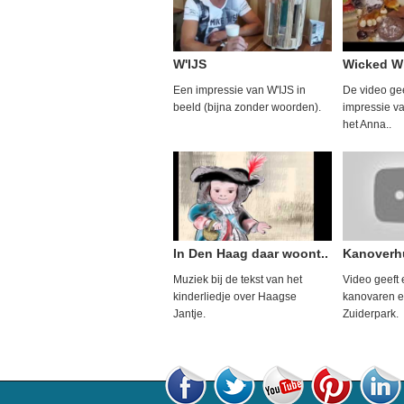
W'IJS
Wicked W
Een impressie van W'IJS in
De video gee
beeld (bijna zonder woorden).
impressie v
het Anna..
In Den Haag daar woont..
Kanoverh
Muziek bij de tekst van het
Video geeft 
kinderliedje over Haagse
kanovaren en
Jantje.
Zuiderpark.