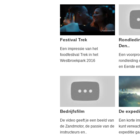
Festival Trek
Rondledi
Den..
Een impressie van het
foodfestival Trek in het
Een voorpro
Westbroekpark 2016
rondleiding 
en Eerste e
Bedrijfsfilm
De expedi
De video geeft je een beeld van
Een korte im
de Zandmotor, de passie van de
kunt verwach
instructeurs en..
expeditie gaa