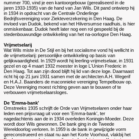
nummer 700, vind je een kantoorgebouw (gerealiseerd in de
jaren 1933-1935) van de hand van Jan Wils. Dit pand ontwierp hij
in 1934 in opdracht van de Centrale Onderlinge
Bedrijfsvereniging voor Ziekteverzekering in Den Haag. De
invloed van Dudok, bekend van het Hilversumse raadhuis, is hier
onmiskenbaar. Dudok heeft later nog een rol gespeeld bij de
stedenbouwundige ontwikkeling van het na-oorlogse Den Haag.
Vrijmetselarij
Wat Wils miste in De Stijl en bij het socialisme vond hij wellicht in
de vrijmetselarij: persoonlijke ontwikkeling op basis van
gelijkwaardigheid. In 1929 wordt hij leerling-vrijmetselaar, in 1931
gezel en op 4 maart 1932 meester in loge L'Union Frederic in
Den Haag. Tot aan zijn dood blijft hij lid van deze loge. Daarnaast
richt hij op 21 juni 1931 samen met de architecten A.H. Wegerif
en H.A.J. Baanders de maconnieke vereniging Tempelbouw op.
Deze Vereniging moest richting geven aan te bouwen of te
verbouwen vrijmetselaarsloges.
De 'Emma-bank'
Omstreeks 1935 schrijft de Orde van Vrijmetselaren onder haar
leden een prijsvraag uit voor een 'Emma-bank', ter
nagedachtenis aan de in 1934 overleden Koningin-Moeder. Deze
wordt door Wils gewonnen. De bank ging in de Tweede
Wereldoorlog verloren. In 1959 is de bank in gewijzigde vorm
gereconstrueerd en staat nu aan het Korte Voorhout, vlakbij het