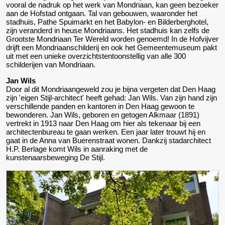
vooral de nadruk op het werk van Mondriaan, kan geen bezoeker
aan de Hofstad ontgaan. Tal van gebouwen, waaronder het
stadhuis, Pathe Spuimarkt en het Babylon- en Bilderberghotel,
zijn veranderd in heuse Mondriaans. Het stadhuis kan zelfs de
Grootste Mondriaan Ter Wereld worden genoemd! In de Hofvijver
drijft een Mondriaanschilderij en ook het Gemeentemuseum pakt
uit met een unieke overzichtstentoonstellig van alle 300
schilderijen van Mondriaan.
Jan Wils
Door al dit Mondriaangeweld zou je bijna vergeten dat Den Haag
zijn 'eigen Stijl-architect' heeft gehad: Jan Wils. Van zijn hand zijn
verschillende panden en kantoren in Den Haag gewoon te
bewonderen. Jan Wils, geboren en getogen Alkmaar (1891)
vertrekt in 1913 naar Den Haag om hier als tekenaar bij een
architectenbureau te gaan werken. Een jaar later trouwt hij en
gaat in de Anna van Buerenstraat wonen. Dankzij stadarchitect
H.P. Berlage komt Wils in aanraking met de
kunstenaarsbeweging De Stijl.