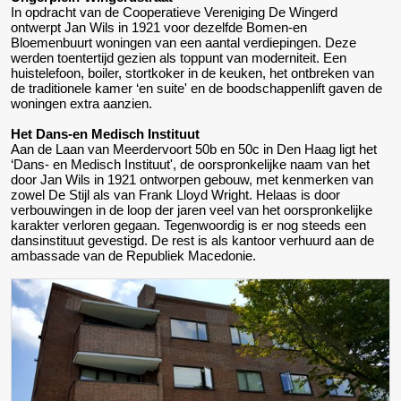
In opdracht van de Cooperatieve Vereniging De Wingerd
ontwerpt Jan Wils in 1921 voor dezelfde Bomen-en
Bloemenbuurt woningen van een aantal verdiepingen. Deze
werden toentertijd gezien als toppunt van moderniteit. Een
huistelefoon, boiler, stortkoker in de keuken, het ontbreken van
de traditionele kamer ‘en suite' en de boodschappenlift gaven de
woningen extra aanzien.
Het Dans-en Medisch Instituut
Aan de Laan van Meerdervoort 50b en 50c in Den Haag ligt het
‘Dans- en Medisch Instituut', de oorspronkelijke naam van het
door Jan Wils in 1921 ontworpen gebouw, met kenmerken van
zowel De Stijl als van Frank Lloyd Wright. Helaas is door
verbouwingen in de loop der jaren veel van het oorspronkelijke
karakter verloren gegaan. Tegenwoordig is er nog steeds een
dansinstituut gevestigd. De rest is als kantoor verhuurd aan de
ambassade van de Republiek Macedonie.