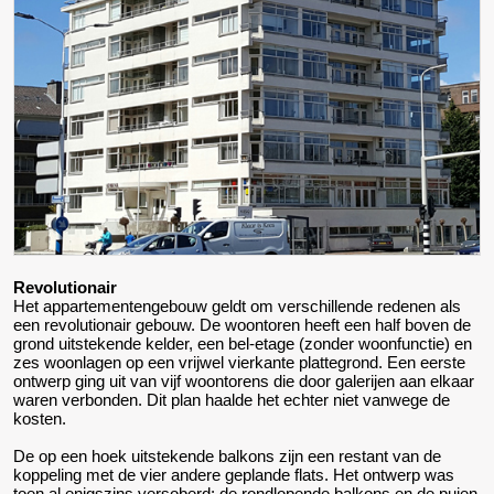
Revolutionair
Het appartementengebouw geldt om verschillende redenen als
een revolutionair gebouw. De woontoren heeft een half boven de
grond uitstekende kelder, een bel-etage (zonder woonfunctie) en
zes woonlagen op een vrijwel vierkante plattegrond. Een eerste
ontwerp ging uit van vijf woontorens die door galerijen aan elkaar
waren verbonden. Dit plan haalde het echter niet vanwege de
kosten.
De op een hoek uitstekende balkons zijn een restant van de
koppeling met de vier andere geplande flats. Het ontwerp was
toen al enigszins versoberd: de rondlopende balkons en de puien