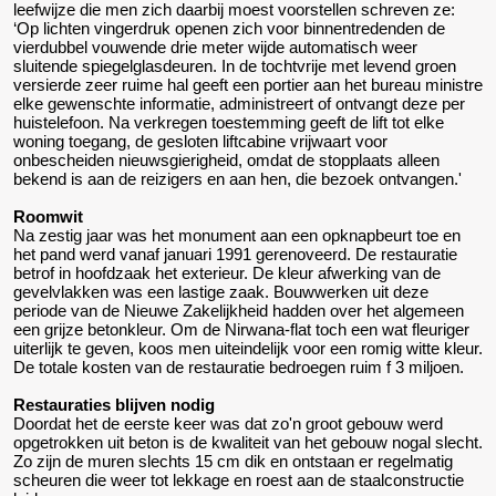
leefwijze die men zich daarbij moest voorstellen schreven ze:
‘Op lichten vingerdruk openen zich voor binnentredenden de
vierdubbel vouwende drie meter wijde automatisch weer
sluitende spiegelglasdeuren. In de tochtvrije met levend groen
versierde zeer ruime hal geeft een portier aan het bureau ministre
elke gewenschte informatie, administreert of ontvangt deze per
huistelefoon. Na verkregen toestemming geeft de lift tot elke
woning toegang, de gesloten liftcabine vrijwaart voor
onbescheiden nieuwsgierigheid, omdat de stopplaats alleen
bekend is aan de reizigers en aan hen, die bezoek ontvangen.'
Roomwit
Na zestig jaar was het monument aan een opknapbeurt toe en
het pand werd vanaf januari 1991 gerenoveerd. De restauratie
betrof in hoofdzaak het exterieur. De kleur afwerking van de
gevelvlakken was een lastige zaak. Bouwwerken uit deze
periode van de Nieuwe Zakelijkheid hadden over het algemeen
een grijze betonkleur. Om de Nirwana-flat toch een wat fleuriger
uiterlijk te geven, koos men uiteindelijk voor een romig witte kleur.
De totale kosten van de restauratie bedroegen ruim f 3 miljoen.
Restauraties blijven nodig
Doordat het de eerste keer was dat zo'n groot gebouw werd
opgetrokken uit beton is de kwaliteit van het gebouw nogal slecht.
Zo zijn de muren slechts 15 cm dik en ontstaan er regelmatig
scheuren die weer tot lekkage en roest aan de staalconstructie