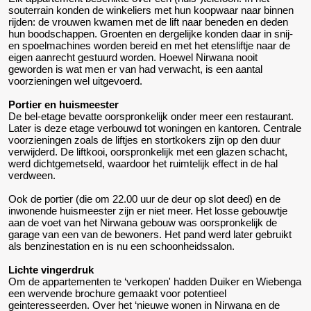
souterrain konden de winkeliers met hun koopwaar naar binnen
rijden: de vrouwen kwamen met de lift naar beneden en deden
hun boodschappen. Groenten en dergelijke konden daar in snij-
en spoelmachines worden bereid en met het etensliftje naar de
eigen aanrecht gestuurd worden. Hoewel Nirwana nooit
geworden is wat men er van had verwacht, is een aantal
voorzieningen wel uitgevoerd.
Portier en huismeester
De bel-etage bevatte oorspronkelijk onder meer een restaurant.
Later is deze etage verbouwd tot woningen en kantoren. Centrale
voorzieningen zoals de liftjes en stortkokers zijn op den duur
verwijderd. De liftkooi, oorspronkelijk met een glazen schacht,
werd dichtgemetseld, waardoor het ruimtelijk effect in de hal
verdween.
Ook de portier (die om 22.00 uur de deur op slot deed) en de
inwonende huismeester zijn er niet meer. Het losse gebouwtje
aan de voet van het Nirwana gebouw was oorspronkelijk de
garage van een van de bewoners. Het pand werd later gebruikt
als benzinestation en is nu een schoonheidssalon.
Lichte vingerdruk
Om de appartementen te ‘verkopen' hadden Duiker en Wiebenga
een wervende brochure gemaakt voor potentieel
geinteresseerden. Over het ‘nieuwe wonen in Nirwana en de