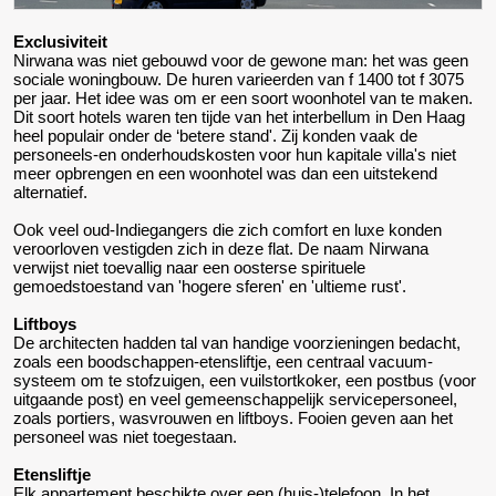
Exclusiviteit
Nirwana was niet gebouwd voor de gewone man: het was geen
sociale woningbouw. De huren varieerden van f 1400 tot f 3075
per jaar. Het idee was om er een soort woonhotel van te maken.
Dit soort hotels waren ten tijde van het interbellum in Den Haag
heel populair onder de ‘betere stand'. Zij konden vaak de
personeels-en onderhoudskosten voor hun kapitale villa's niet
meer opbrengen en een woonhotel was dan een uitstekend
alternatief.
Ook veel oud-Indiegangers die zich comfort en luxe konden
veroorloven vestigden zich in deze flat. De naam Nirwana
verwijst niet toevallig naar een oosterse spirituele
gemoedstoestand van 'hogere sferen' en 'ultieme rust'.
Liftboys
De architecten hadden tal van handige voorzieningen bedacht,
zoals een boodschappen-etensliftje, een centraal vacuum-
systeem om te stofzuigen, een vuilstortkoker, een postbus (voor
uitgaande post) en veel gemeenschappelijk servicepersoneel,
zoals portiers, wasvrouwen en liftboys. Fooien geven aan het
personeel was niet toegestaan.
Etensliftje
Elk appartement beschikte over een (huis-)telefoon. In het