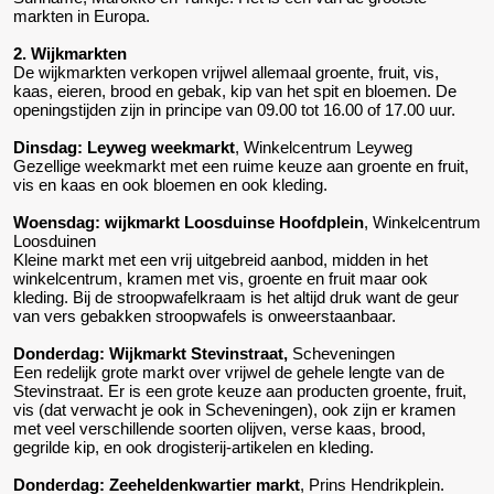
markten in Europa.
2. Wijkmarkten
De wijkmarkten verkopen vrijwel allemaal groente, fruit, vis,
kaas, eieren, brood en gebak, kip van het spit en bloemen. De
openingstijden zijn in principe van 09.00 tot 16.00 of 17.00 uur.
Dinsdag: Leyweg weekmarkt
, Winkelcentrum Leyweg
Gezellige weekmarkt met een ruime keuze aan groente en fruit,
vis en kaas en ook bloemen en ook kleding.
Woensdag: wijkmarkt Loosduinse Hoofdplein
, Winkelcentrum
Loosduinen
Kleine markt met een vrij uitgebreid aanbod, midden in het
winkelcentrum, kramen met vis, groente en fruit maar ook
kleding. Bij de stroopwafelkraam is het altijd druk want de geur
van vers gebakken stroopwafels is onweerstaanbaar.
Donderdag: Wijkmarkt Stevinstraat,
Scheveningen
Een redelijk grote markt over vrijwel de gehele lengte van de
Stevinstraat. Er is een grote keuze aan producten groente, fruit,
vis (dat verwacht je ook in Scheveningen), ook zijn er kramen
met veel verschillende soorten olijven, verse kaas, brood,
gegrilde kip, en ook drogisterij-artikelen en kleding.
Donderdag: Zeeheldenkwartier markt
, Prins Hendrikplein.