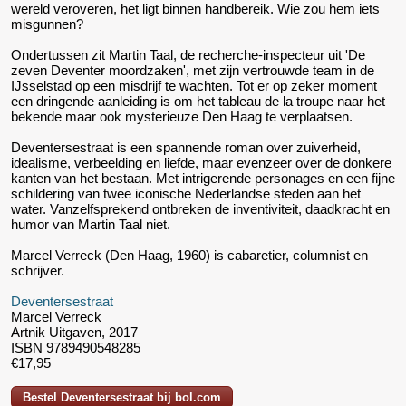
wereld veroveren, het ligt binnen handbereik. Wie zou hem iets
misgunnen?
Ondertussen zit Martin Taal, de recherche-inspecteur uit 'De
zeven Deventer moordzaken', met zijn vertrouwde team in de
IJsselstad op een misdrijf te wachten. Tot er op zeker moment
een dringende aanleiding is om het tableau de la troupe naar het
bekende maar ook mysterieuze Den Haag te verplaatsen.
Deventersestraat is een spannende roman over zuiverheid,
idealisme, verbeelding en liefde, maar evenzeer over de donkere
kanten van het bestaan. Met intrigerende personages en een fijne
schildering van twee iconische Nederlandse steden aan het
water. Vanzelfsprekend ontbreken de inventiviteit, daadkracht en
humor van Martin Taal niet.
Marcel Verreck (Den Haag, 1960) is cabaretier, columnist en
schrijver.
Deventersestraat
Marcel Verreck
Artnik Uitgaven, 2017
ISBN 9789490548285
€17,95
Bestel Deventersestraat bij bol.com