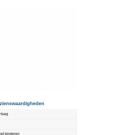
ezienswaardigheden
 Haag
et kinderen