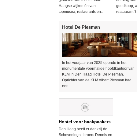
genieten van mooie oude
herberg van
Haagse wijken én van
goedkoop, w
topmusea, restaurants en..
reatuarant ’
Hotel De Plesman
In het voorjaar van 2025 opende in het
monumentale voormalige hoofdkantoor van
KLM in Den Haag Hotel De Plesman.
Oprichter van de KLM Albert Plesman had
een..
Hostel voor backpackers
Den Haag heeft er dankzij de
Scheveningse broers Dennis en