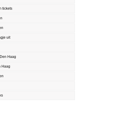
 tickets
en
en
gje uit
 Den Haag
n Haag
en
ks