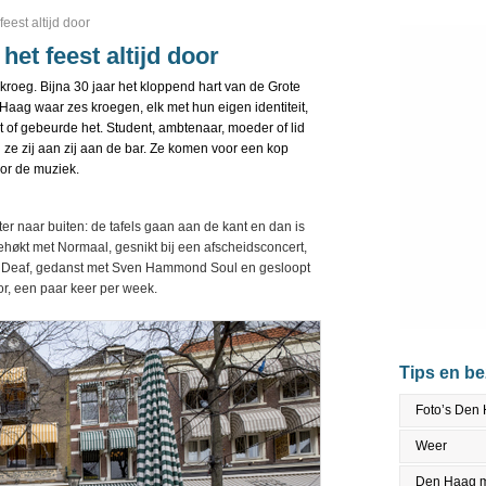
feest altijd door
het feest altijd door
kroeg. Bijna 30 jaar het kloppend hart van de Grote
Haag waar zes kroegen, elk met hun eigen identiteit,
t of gebeurde het. Student, ambtenaar, moeder of lid
 ze zij aan zij aan de bar. Ze komen voor een kop
voor de muziek.
er naar buiten: de tafels gaan aan de kant en dan is
ehøkt met Normaal, gesnikt bij een afscheidsconcert,
he Deaf, gedanst met Sven Hammond Soul en gesloopt
or, een paar keer per week.
Tips en b
Foto’s Den
Weer
Den Haag m