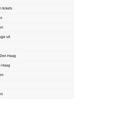
 tickets
en
en
gje uit
 Den Haag
n Haag
en
ks