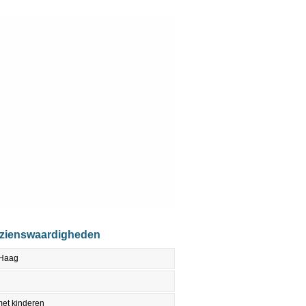
ezienswaardigheden
 Haag
et kinderen